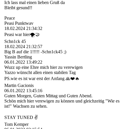
Ich lass mal einen lieben Gruß da
Bleibt gesund!!
Peace
Peasi Punktwav
18.02.2024
21:34:32
Peasi war hier🌪️🤝
Schn1ck 45
18.02.2024
21:32:57
Big B auf die 1!!!!! -Schn1ck45 ;)
Yassin Bertling
06.01.2022
13:49:22
Wuzz up eine Ehre mich hier zu verewigen
Yazzo wünscht allen einen stabilen Tag
PS.wie es ist war erst der Anfang 🙏❤️🔥
Martin Gacionis
06.01.2022
13:45:16
Guten Morgen, Guten Mittag und Guten Abend.
Schön mich hier verewigen zu können und gleichzeitig "Wie es
ist!" Wachsen zu sehen.
STAY TUNED ✌
Tom Kemper