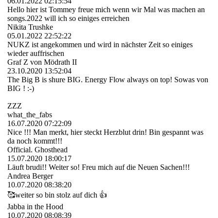
06.01.2022
02:15:54
Hello hier ist Tommey freue mich wenn wir Mal was machen an
songs.2022 will ich so einiges erreichen
Nikita Trushke
05.01.2022
22:52:22
NUKZ ist angekommen und wird in nächster Zeit so einiges
wieder auffrischen
Graf Z von Mödrath II
23.10.2020
13:52:04
The Big B is shure BIG. Energy Flow always on top! Sowas von
BIG ! :-)
ZZZ
what_the_fabs
16.07.2020
07:22:09
Nice !!! Man merkt, hier steckt Herzblut drin! Bin gespannt was
da noch kommt!!!
Official. Ghosthead
15.07.2020
18:00:17
Läuft brudi!! Weiter so! Freu mich auf die Neuen Sachen!!!
Andrea Berger
10.07.2020
08:38:20
🥰weiter so bin stolz auf dich 👍
Jabba in the Hood
10.07.2020
08:08:39